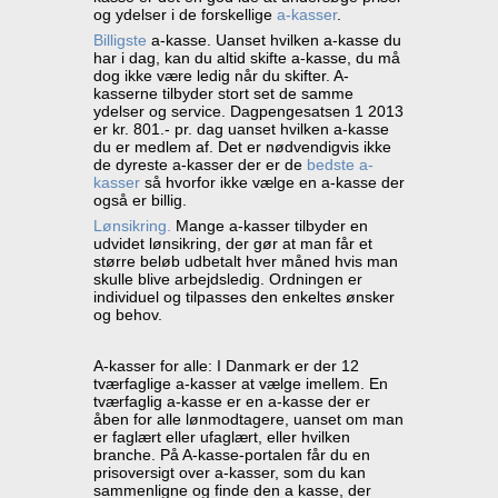
og ydelser i de forskellige
a-kasser
.
Billigste
a-kasse. Uanset hvilken a-kasse du
har i dag, kan du altid skifte a-kasse, du må
dog ikke være ledig når du skifter. A-
kasserne tilbyder stort set de samme
ydelser og service. Dagpengesatsen 1 2013
er kr. 801.- pr. dag uanset hvilken a-kasse
du er medlem af. Det er nødvendigvis ikke
de dyreste a-kasser der er de
bedste a-
kasser
så hvorfor ikke vælge en a-kasse der
også er billig.
Lønsikring.
Mange a-kasser tilbyder en
udvidet lønsikring, der gør at man får et
større beløb udbetalt hver måned hvis man
skulle blive arbejdsledig. Ordningen er
individuel og tilpasses den enkeltes ønsker
og behov.
A-kasser for alle: I Danmark er der 12
tværfaglige a-kasser at vælge imellem. En
tværfaglig a-kasse er en a-kasse der er
åben for alle lønmodtagere, uanset om man
er faglært eller ufaglært, eller hvilken
branche. På A-kasse-portalen får du en
prisoversigt over a-kasser, som du kan
sammenligne og finde den a kasse, der