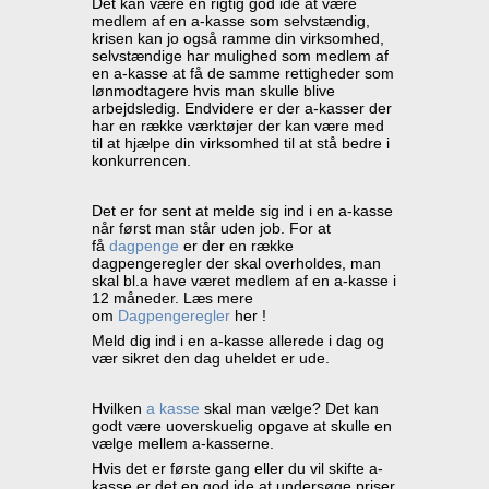
Det kan være en rigtig god ide at være
medlem af en a-kasse som selvstændig,
krisen kan jo også ramme din virksomhed,
selvstændige har mulighed som medlem af
en a-kasse at få de samme rettigheder som
lønmodtagere hvis man skulle blive
arbejdsledig. Endvidere er der a-kasser der
har en række værktøjer der kan være med
til at hjælpe din virksomhed til at stå bedre i
konkurrencen.
Det er for sent at melde sig ind i en a-kasse
når først man står uden job. For at
få
dagpenge
er der en række
dagpengeregler der skal overholdes, man
skal bl.a have været medlem af en a-kasse i
12 måneder. Læs mere
om
Dagpengeregler
her !
Meld dig ind i en a-kasse allerede i dag og
vær sikret den dag uheldet er ude.
Hvilken
a kasse
skal man vælge? Det kan
godt være uoverskuelig opgave at skulle en
vælge mellem a-kasserne.
Hvis det er første gang eller du vil skifte a-
kasse er det en god ide at undersøge priser