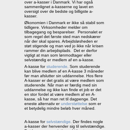
over a-kasser i Danmark. Vi har også
sammenlignet a-kasserne og lavet en
oversigt over de bedste og billigste a-
kasser.
Økonomien i Danmark er ikke så stabil som
tidligere. Virksomheder melder om
tilbagegang og besparelser. Personalet er
som regel det første sted man nedskærer
når der skal spares. Arbejdsløsheden er
støt stigende og man ved jo ikke når krisen
rammer din arbejdsplads. Det er derfor
vigtigt at man som lønmodtager eller
selvstændig er medlem af en a-kasse.
A-kasse for
studerende
. Som studerende
kan blive medlem af en A-kasse 3 måneder
før man afslutter sin uddannelse. Hos flere
A-kasser er det gratis at være medlem som
studerende. Når man er færdig med sin
uddannelse og ikke kan finde et job er det
en stor fordel at være medlem af en A-
kasse, så har man ret til dagpenge. Det
eneste alternativ er
understøttelse
som er
et betydelig mindre beløb hver måned.
A-kasse for
selvstændige
. Der findes nogle
a-kasser der henvender sig til selvstændige.